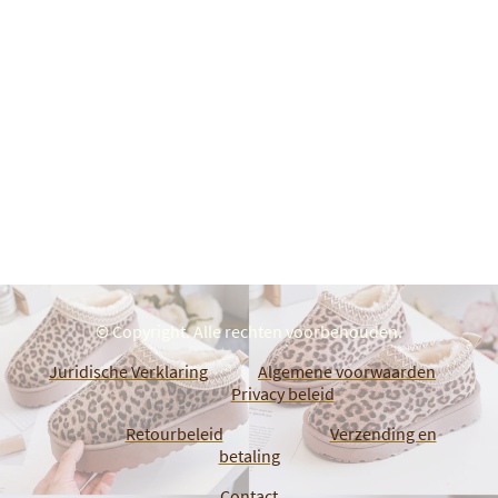
© Copyright. Alle rechten voorbehouden.
Juridische Verklaring
Algemene voorwaarden
Privacy beleid
Retourbeleid
Verzending en
betaling
Contact