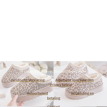
© Copyright. Alle rechten voorbehouden.
Juridische Verklaring
Algemene voorwaarden
Privacy beleid
Retourbeleid
Verzending en
betaling
Contact