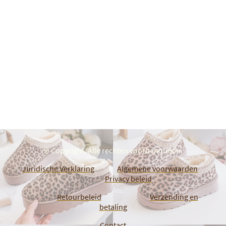
© Copyright. Alle rechten voorbehouden.
Juridische Verklaring
Algemene voorwaarden
Privacy beleid
Retourbeleid
Verzending en
betaling
Contact