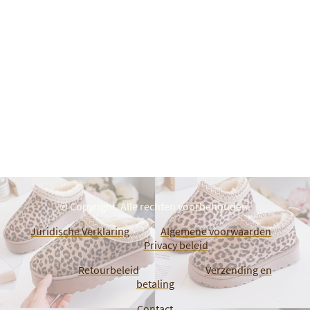
© Copyright. Alle rechten voorbehouden.
Juridische Verklaring
Algemene voorwaarden
Privacy beleid
Retourbeleid
Verzending en
betaling
Contact