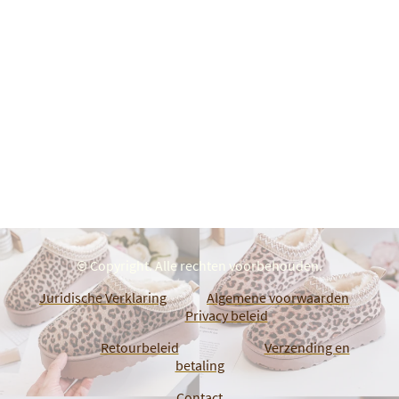
© Copyright. Alle rechten voorbehouden.
Juridische Verklaring
Algemene voorwaarden
Privacy beleid
Retourbeleid
Verzending en
betaling
Contact