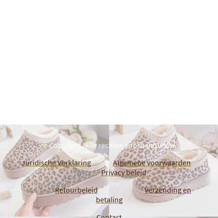
© Copyright. Alle rechten voorbehouden.
Juridische Verklaring
Algemene voorwaarden
Privacy beleid
Retourbeleid
Verzending en
betaling
Contact