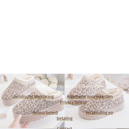
© Copyright. Alle rechten voorbehouden.
Juridische Verklaring
Algemene voorwaarden
Privacy beleid
Retourbeleid
Verzending en
betaling
Contact