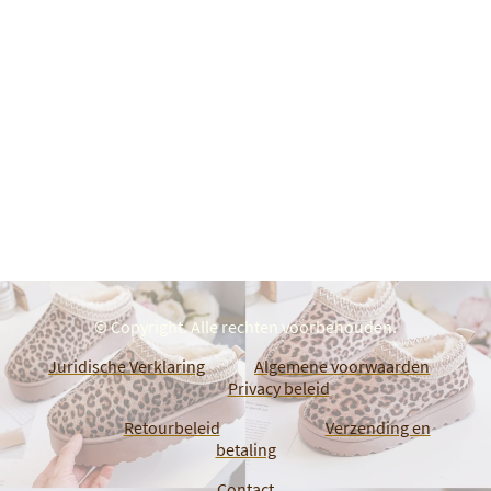
© Copyright. Alle rechten voorbehouden.
Juridische Verklaring
Algemene voorwaarden
Privacy beleid
Retourbeleid
Verzending en
betaling
Contact