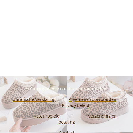
© Copyright. Alle rechten voorbehouden.
Juridische Verklaring
Algemene voorwaarden
Privacy beleid
Retourbeleid
Verzending en
betaling
Contact