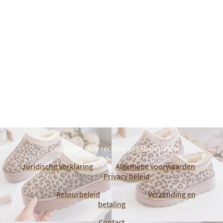
© Copyright. Alle rechten voorbehouden.
Juridische Verklaring
Algemene voorwaarden
Privacy beleid
Retourbeleid
Verzending en
betaling
Contact